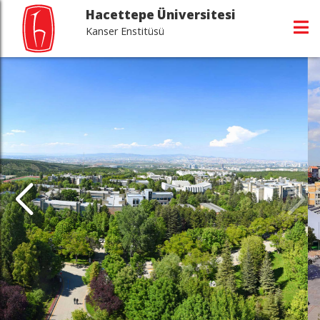
Hacettepe Üniversitesi
Kanser Enstitüsü